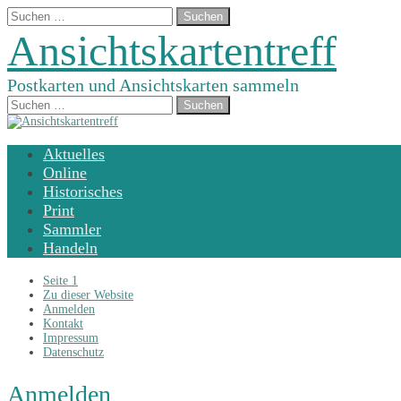
Suchen
nach:
Ansichtskartentreff
Postkarten und Ansichtskarten sammeln
Suchen
nach:
Main
Skip
Aktuelles
menu
to
Online
content
Historisches
Print
Sammler
Handeln
Sub
Seite 1
menu
Zu dieser Website
Anmelden
Kontakt
Impressum
Datenschutz
Anmelden